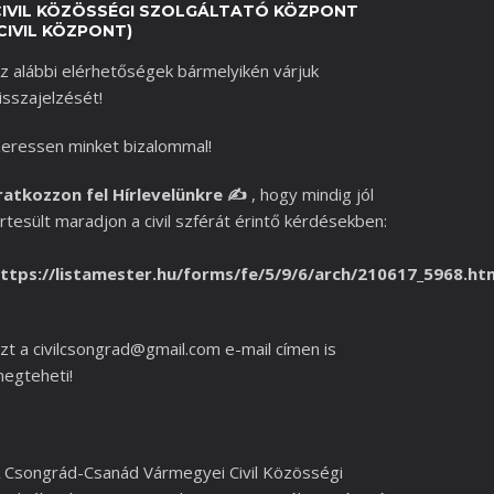
CIVIL KÖZÖSSÉGI SZOLGÁLTATÓ KÖZPONT
CIVIL KÖZPONT)
z alábbi elérhetőségek bármelyikén várjuk
isszajelzését!
eressen minket bizalommal!
ratkozzon fel Hírlevelünkre
✍️
,
hogy mindig jól
rtesült maradjon a civil szférát érintő kérdésekben:
ttps://listamester.hu/forms/fe/5/9/6/arch/210617_5968.ht
zt a
civilcsongrad@gmail.com
e-mail címen is
egteheti!
 Csongrád-Csanád Vármegyei Civil Közösségi