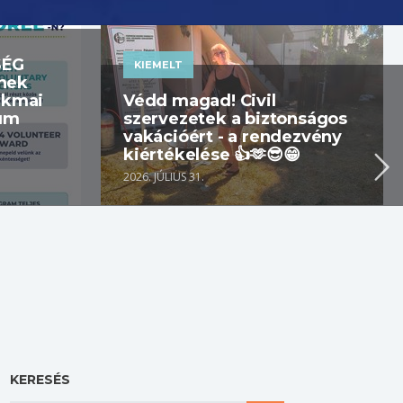
SÉG
KIEMELT
nek
akmai
Védd magad! Civil
tum
szervezetek a biztonságos
vakációért - a rendezvény
kiértékelése 👍🫶😎😁
2026. JÚLIUS 31.
KERESÉS