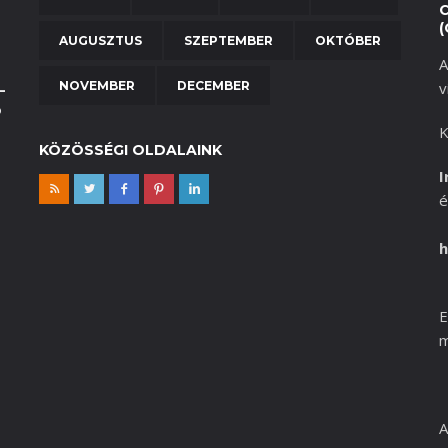
(
AUGUSZTUS
SZEPTEMBER
OKTÓBER
A
NOVEMBER
DECEMBER
v
–
b
K
KÖZÖSSÉGI OLDALAINK
I
é
h
E
m
A