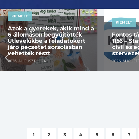
KIEMELT
KIEMELT
Azok a gyerekek, akik mind a
6 állomáson begyűjtötték
Fontos t
Útlevelükbe a feladatokért
1156 – Sta
járó pecsétet sorsolásban
civil és 
vehettek részt
szerveze
2026. AUGUSZTUS 24.
2026. AUGUSZT
1
2
3
4
5
6
7