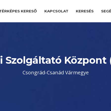
TÉRKÉPES KERESŐ
KAPCSOLAT
KERESÉS
SEG
i Szolgáltató Központ 
Csongrád-Csanád Vármegye