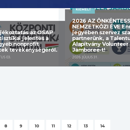
KIEMELT
2026 AZ ÖNKÉNTES
NEMZETKÖZI ÉVE En
ájékoztatás az OSAP
jegyében szervez sz
tisztikai jelentés a
partnerünk, a Talen
egyéb nonprofit
Alapítvány Volunteer
tek tevékenységéről.
Jamboree-t!
US 03.
2026. JÚLIUS 31.
8
9
10
11
12
13
14