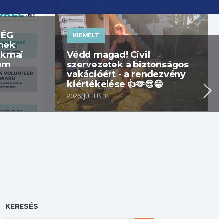
SÉG
KIEMELT
nek
akmai
Védd magad! Civil
tum
szervezetek a biztonságos
vakációért - a rendezvény
kiértékelése 👍🫶😎😁
2026. JÚLIUS 31.
KERESÉS