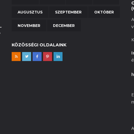
(
AUGUSZTUS
SZEPTEMBER
OKTÓBER
A
NOVEMBER
DECEMBER
v
–
b
K
KÖZÖSSÉGI OLDALAINK
I
é
h
E
m
A