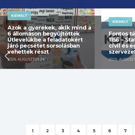
KIEMELT
KIEMELT
Azok a gyerekek, akik mind a
6 állomáson begyűjtötték
Fontos t
Útlevelükbe a feladatokért
1156 – Sta
járó pecsétet sorsolásban
civil és 
vehettek részt
szerveze
2026. AUGUSZTUS 24.
2026. AUGUSZT
1
2
3
4
5
6
7