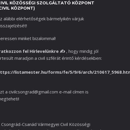
CIVIL KÖZÖSSÉGI SZOLGÁLTATÓ KÖZPONT
CIVIL KÖZPONT)
z alábbi elérhetőségek bármelyikén várjuk
isszajelzését!
eressen minket bizalommal!
ratkozzon fel Hírlevelünkre
✍️
,
hogy mindig jól
rtesült maradjon a civil szférát érintő kérdésekben:
ttps://listamester.hu/forms/fe/5/9/6/arch/210617_5968.ht
zt a
civilcsongrad@gmail.com
e-mail címen is
egteheti!
 Csongrád-Csanád Vármegyei Civil Közösségi