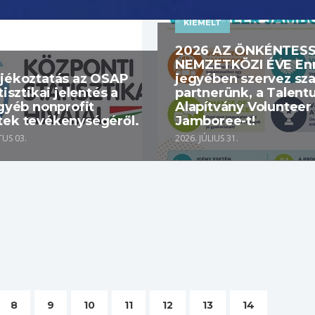
KIEMELT
2026 AZ ÖNKÉNTES
NEMZETKÖZI ÉVE En
ájékoztatás az OSAP
jegyében szervez sz
tisztikai jelentés a
partnerünk, a Talen
egyéb nonprofit
Alapítvány Volunteer
tek tevékenységéről.
Jamboree-t!
US 03.
2026. JÚLIUS 31.
8
9
10
11
12
13
14