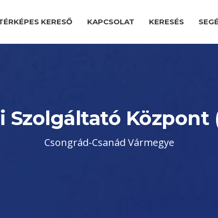
TÉRKÉPES KERESŐ
KAPCSOLAT
KERESÉS
SEG
i Szolgáltató Központ 
Csongrád-Csanád Vármegye