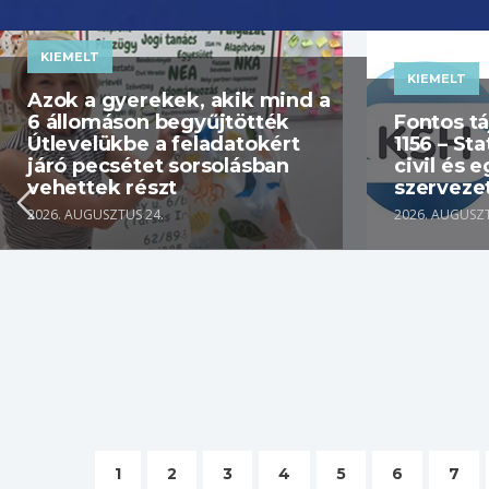
KIEMELT
KIEMELT
Azok a gyerekek, akik mind a
6 állomáson begyűjtötték
Fontos t
Útlevelükbe a feladatokért
1156 – Sta
járó pecsétet sorsolásban
civil és 
vehettek részt
szerveze
2026. AUGUSZTUS 24.
2026. AUGUSZT
1
2
3
4
5
6
7