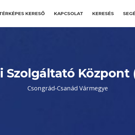
TÉRKÉPES KERESŐ
KAPCSOLAT
KERESÉS
SEG
i Szolgáltató Központ 
Csongrád-Csanád Vármegye