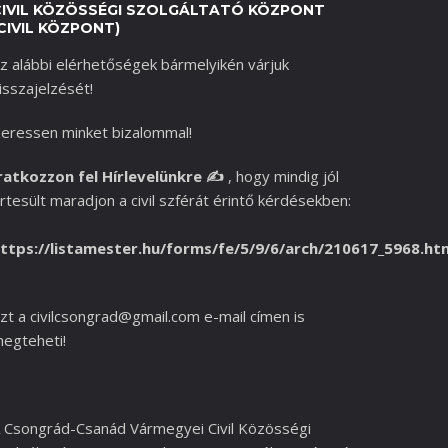
CIVIL KÖZÖSSÉGI SZOLGÁLTATÓ KÖZPONT
CIVIL KÖZPONT)
z alábbi elérhetőségek bármelyikén várjuk
isszajelzését!
eressen minket bizalommal!
ratkozzon fel Hírlevelünkre
✍️
,
hogy mindig jól
rtesült maradjon a civil szférát érintő kérdésekben:
ttps://listamester.hu/forms/fe/5/9/6/arch/210617_5968.ht
zt a
civilcsongrad@gmail.com
e-mail címen is
egteheti!
 Csongrád-Csanád Vármegyei Civil Közösségi