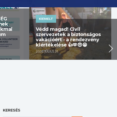
SÉG
KIEMELT
nek
akmai
Védd magad! Civil
tum
szervezetek a biztonságos
vakációért - a rendezvény
kiértékelése 👍🫶😎😁
2026. JÚLIUS 31.
KERESÉS