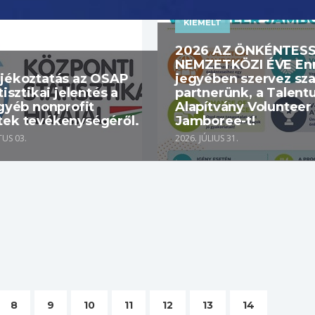
KIEMELT
2026 AZ ÖNKÉNTES
NEMZETKÖZI ÉVE En
ájékoztatás az OSAP
jegyében szervez sz
tisztikai jelentés a
partnerünk, a Talen
egyéb nonprofit
Alapítvány Volunteer
tek tevékenységéről.
Jamboree-t!
US 03.
2026. JÚLIUS 31.
8
9
10
11
12
13
14