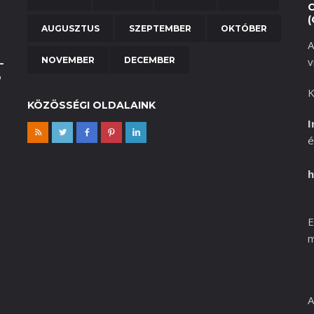
(
AUGUSZTUS
SZEPTEMBER
OKTÓBER
A
NOVEMBER
DECEMBER
v
–
b
K
KÖZÖSSÉGI OLDALAINK
I
é
h
E
m
A