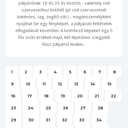
pályázónak: 18 és 35 év közötti - valamely civil
szervezethez kötődő (pl. civil szervezetnél
önkéntes, tag, segítő stb.) - magánszemélyként
nyújthat be egy fényképet, a pályázati feltételek
elfogadását követően. A beérkező képeket egy 5
fős zsűri értékeli majd, két lépésben: a legjobb
húsz pályamű kiválas...
1
2
3
4
5
6
7
8
9
10
11
12
13
14
15
16
17
18
19
20
21
22
23
24
25
26
27
28
29
30
31
32
33
34