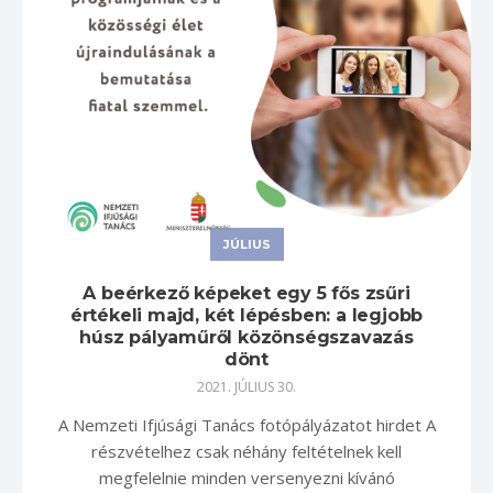
JÚLIUS
A beérkező képeket egy 5 fős zsűri
értékeli majd, két lépésben: a legjobb
húsz pályaműről közönségszavazás
dönt
2021. JÚLIUS 30.
A Nemzeti Ifjúsági Tanács fotópályázatot hirdet A
részvételhez csak néhány feltételnek kell
megfelelnie minden versenyezni kívánó