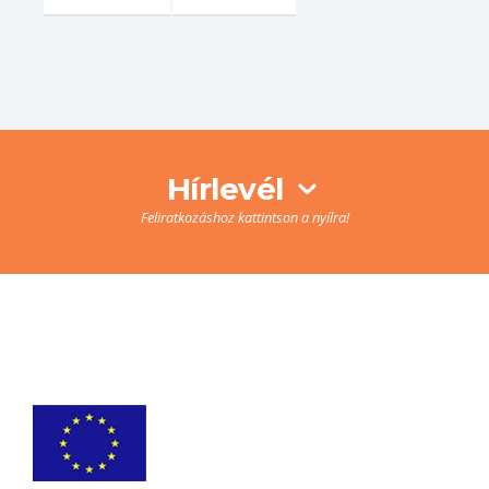
Hírlevél
Feliratkozáshoz kattintson a nyílra!