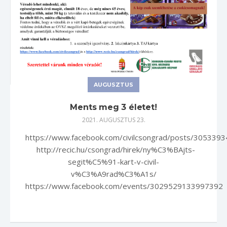
AUGUSZTUS
Ments meg 3 életet!
2021. AUGUSZTUS 23.
https://www.facebook.com/civilcsongrad/posts/305339
http://recic.hu/csongrad/hirek/ny%C3%BAjts-
segit%C5%91-kart-v-civil-
v%C3%A9rad%C3%A1s/
https://www.facebook.com/events/3029529133997392