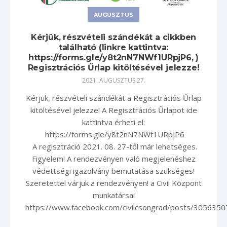
AUGUSZTUS
Kérjük, részvételi szándékát a cikkben
található (linkre kattintva:
https://forms.gle/y8t2nN7NWf1URpjP6, )
Regisztrációs Űrlap kitöltésével jelezze!
2021. AUGUSZTUS 27.
Kérjük, részvételi szándékát a Regisztrációs Űrlap
kitöltésével jelezze! A Regisztrációs Űrlapot ide
kattintva érheti el:
https://forms.gle/y8t2nN7NWf1URpjP6
A regisztráció 2021. 08. 27-től már lehetséges.
Figyelem! A rendezvényen való megjelenéshez
védettségi igazolvány bemutatása szükséges!
Szeretettel várjuk a rendezvényen! a Civil Központ
munkatársai
https://www.facebook.com/civilcsongrad/posts/305635