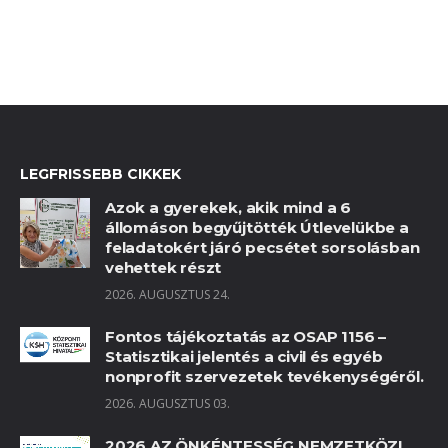
LEGFRISSEBB CIKKEK
Azok a gyerekek, akik mind a 6
állomáson begyűjtötték Útlevelükbe a
feladatokért járó pecsétet sorsolásban
vehettek részt
2026. AUGUSZTUS 24.
Fontos tájékoztatás az OSAP 1156 –
Statisztikai jelentés a civil és egyéb
nonprofit szervezetek tevékenységéről.
2026. AUGUSZTUS 03.
2026 AZ ÖNKÉNTESSÉG NEMZETKÖZI