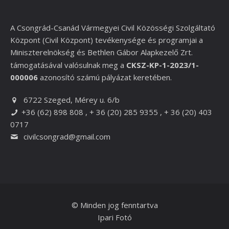
A Csongrád-Csanád Vármegyei Civil Közösségi Szolgáltató
Központ (Civil Központ) tevékenysége és programjai a
Miniszterelnökség és
Bethlen Gábor Alapkezelő Zrt.
támogatásával valósulnak meg a
CKSZ-KP-1-2023/1-
000006
azonosító számú pályázat keretében.
6722 Szeged, Mérey u. 6/b
+36 (62) 898 808 , + 36 (20) 285 9355 , + 36 (20) 403
0717
civilcsongrad@gmail.com
© Minden jog fenntartva
Ipari Fotó