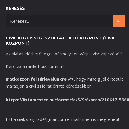
KERESÉS
CIVIL KÖZÖSSÉGI SZOLGÁLTATÓ KÖZPONT (CIVIL
KÖZPONT)
Az alábbi elérhetőségek bármelyikén várjuk visszajelzését!
Keressen minket bizalommal!
Iratkozzon fel Hírlevelünkre
✍️
,
hogy mindig jól értesült
maradjon a civil szférát érintő kérdésekben:
https://listamester.hu/forms/fe/5/9/6/arch/210617_596
Ezt a
civilcsongrad@gmail.com
e-mail címen is megteheti!