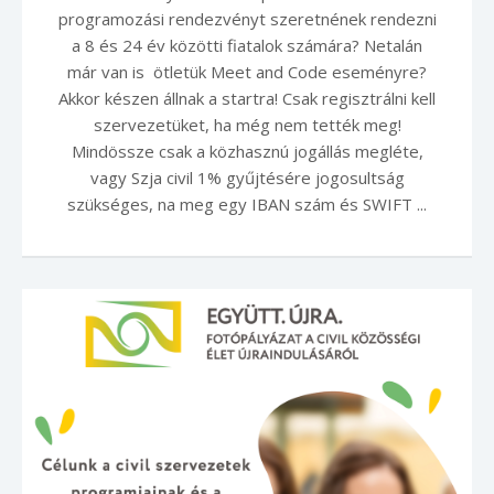
programozási rendezvényt szeretnének rendezni
a 8 és 24 év közötti fiatalok számára? Netalán
már van is ötletük Meet and Code eseményre?
Akkor készen állnak a startra! Csak regisztrálni kell
szervezetüket, ha még nem tették meg!
Mindössze csak a közhasznú jogállás megléte,
vagy Szja civil 1% gyűjtésére jogosultság
szükséges, na meg egy IBAN szám és SWIFT ...