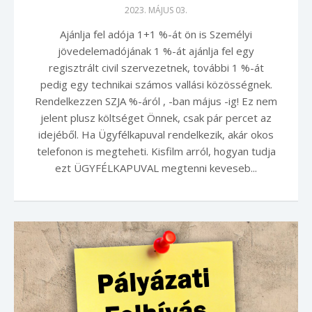
2023. MÁJUS 03.
Ajánlja fel adója 1+1 %-át ön is Személyi
jövedelemadójának 1 %-át ajánlja fel egy
regisztrált civil szervezetnek, további 1 %-át
pedig egy technikai számos vallási közösségnek.
Rendelkezzen SZJA %-áról , -ban május -ig! Ez nem
jelent plusz költséget Önnek, csak pár percet az
idejéből. Ha Ügyfélkapuval rendelkezik, akár okos
telefonon is megteheti. Kisfilm arról, hogyan tudja
ezt ÜGYFÉLKAPUVAL megtenni keveseb...