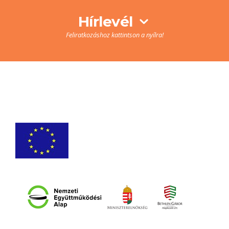
Hírlevél
Feliratkozáshoz kattintson a nyílra!