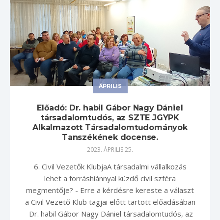
ÁPRILIS
Előadó: Dr. habil Gábor Nagy Dániel
társadalomtudós, az SZTE JGYPK
Alkalmazott Társadalomtudományok
Tanszékének docense.
2023. ÁPRILIS 25.
6. Civil Vezetők KlubjaA társadalmi vállalkozás
lehet a forráshiánnyal küzdő civil szféra
megmentője? - Erre a kérdésre kereste a választ
a Civil Vezető Klub tagjai előtt tartott előadásában
Dr. habil Gábor Nagy Dániel társadalomtudós, az