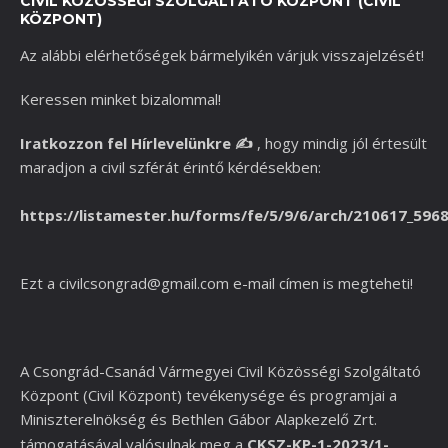
CIVIL KÖZÖSSÉGI SZOLGÁLTATÓ KÖZPONT (CIVIL
KÖZPONT)
Az alábbi elérhetőségek bármelyikén várjuk visszajelzését!
Keressen minket bizalommal!
Iratkozzon fel Hírlevelünkre
✍️
,
hogy mindig jól értesült
maradjon a civil szférát érintő kérdésekben:
https://listamester.hu/forms/fe/5/9/6/arch/210617_596
Ezt a
civilcsongrad@gmail.com
e-mail címen is megteheti!
A Csongrád-Csanád Vármegyei Civil Közösségi Szolgáltató
Központ (Civil Központ) tevékenysége és programjai a
Miniszterelnökség és
Bethlen Gábor Alapkezelő Zrt.
támogatásával valósulnak meg a
CKSZ-KP-1-2023/1-