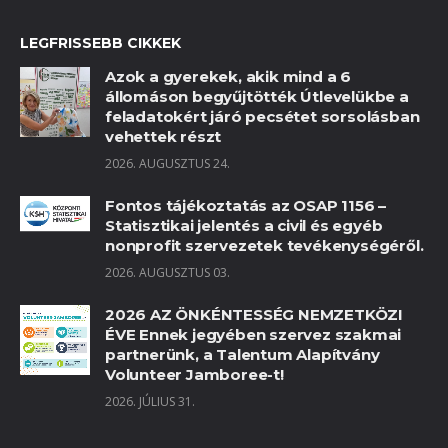
LEGFRISSEBB CIKKEK
Azok a gyerekek, akik mind a 6
állomáson begyűjtötték Útlevelükbe a
feladatokért járó pecsétet sorsolásban
vehettek részt
2026. AUGUSZTUS 24.
Fontos tájékoztatás az OSAP 1156 –
Statisztikai jelentés a civil és egyéb
nonprofit szervezetek tevékenységéről.
2026. AUGUSZTUS 03.
2026 AZ ÖNKÉNTESSÉG NEMZETKÖZI
ÉVE Ennek jegyében szervez szakmai
partnerünk, a Talentum Alapítvány
Volunteer Jamboree-t!
2026. JÚLIUS 31.