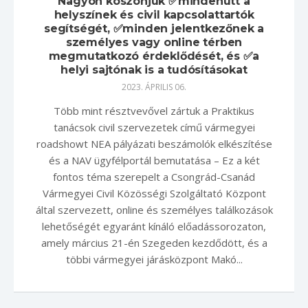
Nagyon köszönjük ✅mindenütt a
helyszínek és civil kapcsolattartók
segítségét, ✅minden jelentkezőnek a
személyes vagy online térben
megmutatkozó érdeklődését, és ✅a
helyi sajtónak is a tudósításokat
2023. ÁPRILIS 06.
Több mint résztvevővel zártuk a Praktikus
tanácsok civil szervezetek című vármegyei
roadshowt NEA pályázati beszámolók elkészítése
és a NAV ügyfélportál bemutatása – Ez a két
fontos téma szerepelt a Csongrád-Csanád
Vármegyei Civil Közösségi Szolgáltató Központ
által szervezett, online és személyes találkozások
lehetőségét egyaránt kínáló előadássorozaton,
amely március 21-én Szegeden kezdődött, és a
többi vármegyei járásközpont Makó...