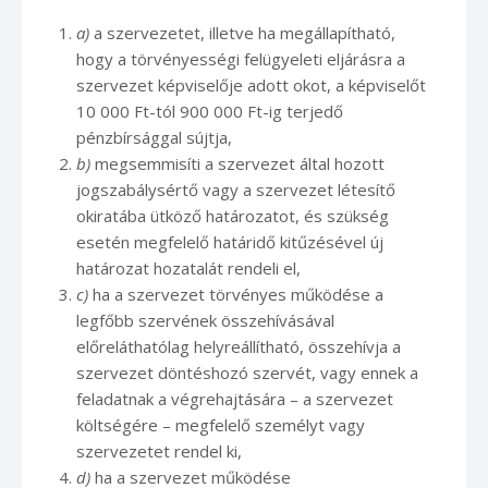
a)
a szervezetet, illetve ha megállapítható,
hogy a törvényességi felügyeleti eljárásra a
szervezet képviselője adott okot, a képviselőt
10 000 Ft-tól 900 000 Ft-ig terjedő
pénzbírsággal sújtja,
b)
megsemmisíti a szervezet által hozott
jogszabálysértő vagy a szervezet létesítő
okiratába ütköző határozatot, és szükség
esetén megfelelő határidő kitűzésével új
határozat hozatalát rendeli el,
c)
ha a szervezet törvényes működése a
legfőbb szervének összehívásával
előreláthatólag helyreállítható, összehívja a
szervezet döntéshozó szervét, vagy ennek a
feladatnak a végrehajtására – a szervezet
költségére – megfelelő személyt vagy
szervezetet rendel ki,
d)
ha a szervezet működése