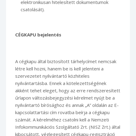
elektronikusan hitelesített dokumentumok
csatolását).
CÉGKAPU bejelentés
A cégkapu által biztosított tárhelycímet nemcsak
létre kell hozni, hanem be is kell jelenteni a
szervezetet nyilvántartó közhiteles
nyilvántartásba. Ennek a kötelezettségének
akként tehet eleget, hogy az erre rendszeresített
űrlapon változásbejegyzési kérelmet nyújt be a
nyilvántartó bírósághoz és annak „A” oldalán az E-
kapcsolattartási cím rovatba beírja a cégkapu
számát. A kérelméhez csatolni kell a Nemzeti
Infokommunikációs Szolgáltató Zrt. (NISZ Zrt.) által
kibocsátott, véglegesített cégkapu-regisztráció