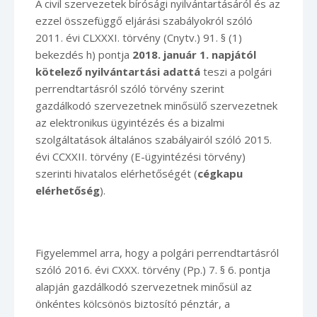
A civil szervezetek bírósági nyilvántartásáról és az
ezzel összefüggő eljárási szabályokról szóló
2011. évi CLXXXI. törvény (Cnytv.) 91. § (1)
bekezdés h) pontja
2018. január 1. napjától
kötelező nyilvántartási adattá
teszi a polgári
perrendtartásról szóló törvény szerint
gazdálkodó szervezetnek minősülő szervezetnek
az elektronikus ügyintézés és a bizalmi
szolgáltatások általános szabályairól szóló 2015.
évi CCXXII. törvény (E-ügyintézési törvény)
szerinti hivatalos elérhetőségét (
cégkapu
elérhetőség
).
Figyelemmel arra, hogy a polgári perrendtartásról
szóló 2016. évi CXXX. törvény (Pp.) 7. § 6. pontja
alapján gazdálkodó szervezetnek minősül az
önkéntes kölcsönös biztosító pénztár, a