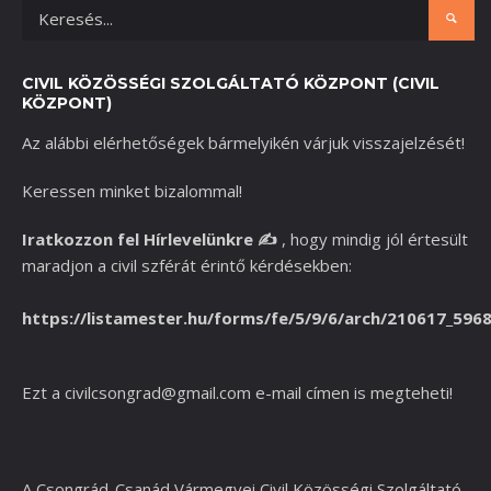
CIVIL KÖZÖSSÉGI SZOLGÁLTATÓ KÖZPONT (CIVIL
KÖZPONT)
Az alábbi elérhetőségek bármelyikén várjuk visszajelzését!
Keressen minket bizalommal!
Iratkozzon fel Hírlevelünkre
✍️
,
hogy mindig jól értesült
maradjon a civil szférát érintő kérdésekben:
https://listamester.hu/forms/fe/5/9/6/arch/210617_596
Ezt a
civilcsongrad@gmail.com
e-mail címen is megteheti!
A Csongrád-Csanád Vármegyei Civil Közösségi Szolgáltató