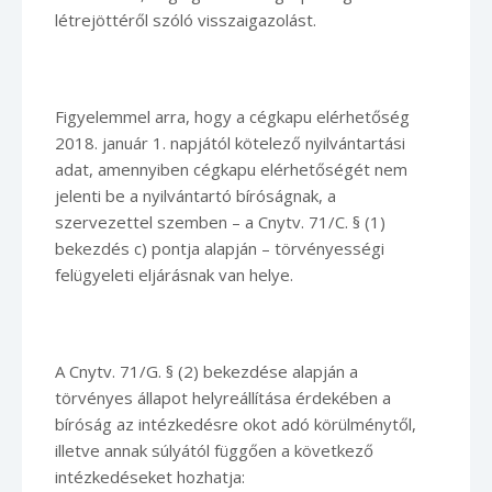
létrejöttéről szóló visszaigazolást.
Figyelemmel arra, hogy a cégkapu elérhetőség
2018. január 1. napjától kötelező nyilvántartási
adat, amennyiben cégkapu elérhetőségét nem
jelenti be a nyilvántartó bíróságnak, a
szervezettel szemben – a Cnytv. 71/C. § (1)
bekezdés c) pontja alapján – törvényességi
felügyeleti eljárásnak van helye.
A Cnytv. 71/G. § (2) bekezdése alapján a
törvényes állapot helyreállítása érdekében a
bíróság az intézkedésre okot adó körülménytől,
illetve annak súlyától függően a következő
intézkedéseket hozhatja: