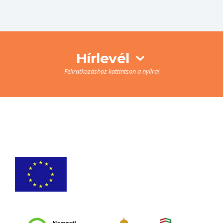
Hírlevél
Feliratkozáshoz kattintson a nyílra!