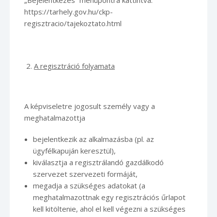
„Bejelentkezés” menüpontra kattintva:
https://tarhely.gov.hu/ckp-
regisztracio/tajekoztato.html
A regisztráció folyamata
A képviseletre jogosult személy vagy a
meghatalmazottja
bejelentkezik az alkalmazásba (pl. az
ügyfélkapuján keresztül),
kiválasztja a regisztrálandó gazdálkodó
szervezet szervezeti formáját,
megadja a szükséges adatokat (a
meghatalmazottnak egy regisztrációs űrlapot
kell kitöltenie, ahol el kell végezni a szükséges