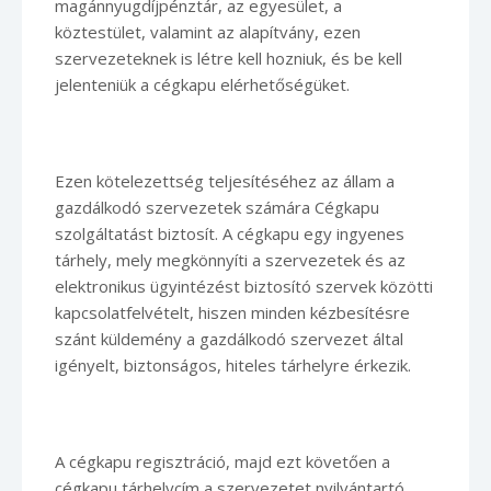
magánnyugdíjpénztár, az egyesület, a
köztestület, valamint az alapítvány, ezen
szervezeteknek is létre kell hozniuk, és be kell
jelenteniük a cégkapu elérhetőségüket.
Ezen kötelezettség teljesítéséhez az állam a
gazdálkodó szervezetek számára Cégkapu
szolgáltatást biztosít. A cégkapu egy ingyenes
tárhely, mely megkönnyíti a szervezetek és az
elektronikus ügyintézést biztosító szervek közötti
kapcsolatfelvételt, hiszen minden kézbesítésre
szánt küldemény a gazdálkodó szervezet által
igényelt, biztonságos, hiteles tárhelyre érkezik.
A cégkapu regisztráció, majd ezt követően a
cégkapu tárhelycím a szervezetet nyilvántartó