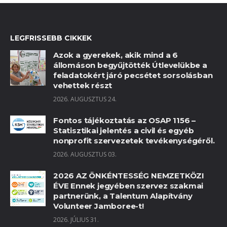
LEGFRISSEBB CIKKEK
Azok a gyerekek, akik mind a 6
állomáson begyűjtötték Útlevelükbe a
feladatokért járó pecsétet sorsolásban
vehettek részt
2026. AUGUSZTUS 24.
Fontos tájékoztatás az OSAP 1156 –
Statisztikai jelentés a civil és egyéb
nonprofit szervezetek tevékenységéről.
2026. AUGUSZTUS 03.
2026 AZ ÖNKÉNTESSÉG NEMZETKÖZI
ÉVE Ennek jegyében szervez szakmai
partnerünk, a Talentum Alapítvány
Volunteer Jamboree-t!
2026. JÚLIUS 31.