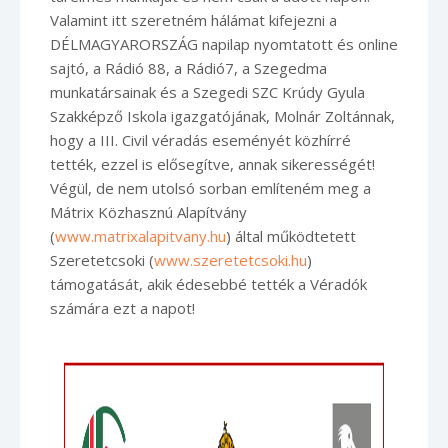
Valamint itt szeretném hálámat kifejezni a
DÉLMAGYARORSZÁG napilap nyomtatott és online
sajtó, a Rádió 88, a Rádió7, a Szegedma
munkatársainak és a Szegedi SZC Krúdy Gyula
Szakképző Iskola igazgatójának, Molnár Zoltánnak,
hogy a III. Civil véradás eseményét közhírré
tették, ezzel is elősegítve, annak sikerességét!
Végül, de nem utolsó sorban említeném meg a
Mátrix Közhasznú Alapítvány
(
www.matrixalapitvany.hu
) által működtetett
Szeretetcsoki (
www.szeretetcsoki.hu
)
támogatását, akik édesebbé tették a Véradók
számára ezt a napot!