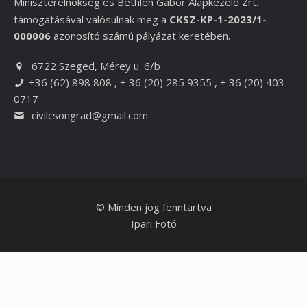
Miniszterelnökség és
Bethlen Gábor Alapkezelő Zrt.
támogatásával valósulnak meg a
CKSZ-KP-1-2023/1-
000006
azonosító számú pályázat keretében.
6722 Szeged, Mérey u. 6/b
+36 (62) 898 808 , + 36 (20) 285 9355 , + 36 (20) 403
0717
civilcsongrad@gmail.com
© Minden jog fenntartva
Ipari Fotó