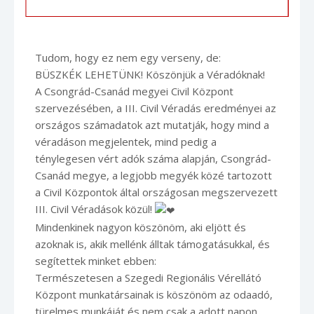
Tudom, hogy ez nem egy verseny, de:
BÜSZKÉK LEHETÜNK! Köszönjük a Véradóknak!
A Csongrád-Csanád megyei Civil Központ
szervezésében, a III. Civil Véradás eredményei az
országos számadatok azt mutatják, hogy mind a
véradáson megjelentek, mind pedig a
ténylegesen vért adók száma alapján, Csongrád-
Csanád megye, a legjobb megyék közé tartozott
a Civil Központok által országosan megszervezett
III. Civil Véradások közül!
Mindenkinek nagyon köszönöm, aki eljött és
azoknak is, akik mellénk álltak támogatásukkal, és
segítettek minket ebben:
Természetesen a Szegedi Regionális Vérellátó
Központ munkatársainak is köszönöm az odaadó,
türelmes munkáját és nem csak a adott napon.