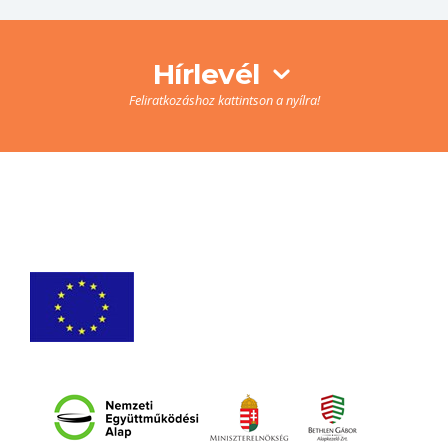
Hírlevél
Feliratkozáshoz kattintson a nyílra!