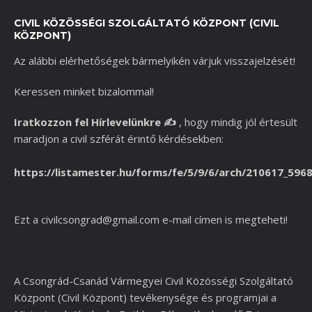
CIVIL KÖZÖSSÉGI SZOLGÁLTATÓ KÖZPONT (CIVIL
KÖZPONT)
Az alábbi elérhetőségek bármelyikén várjuk visszajelzését!
Keressen minket bizalommal!
Iratkozzon fel Hírlevelünkre
✍️
,
hogy mindig jól értesült
maradjon a civil szférát érintő kérdésekben:
https://listamester.hu/forms/fe/5/9/6/arch/210617_596
Ezt a
civilcsongrad@gmail.com
e-mail címen is megteheti!
A Csongrád-Csanád Vármegyei Civil Közösségi Szolgáltató
Központ (Civil Központ) tevékenysége és programjai a