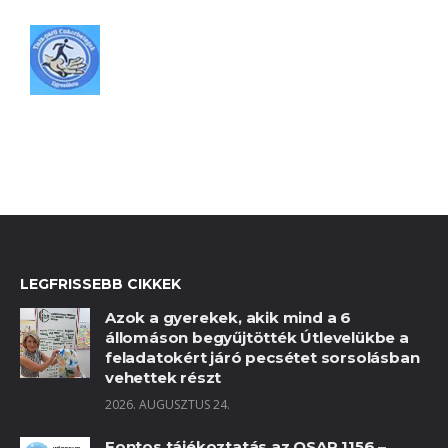
LEGFRISSEBB CIKKEK
Azok a gyerekek, akik mind a 6
állomáson begyűjtötték Útlevelükbe a
feladatokért járó pecsétet sorsolásban
vehettek részt
2026. AUGUSZTUS 24.
Fontos tájékoztatás az OSAP 1156 –