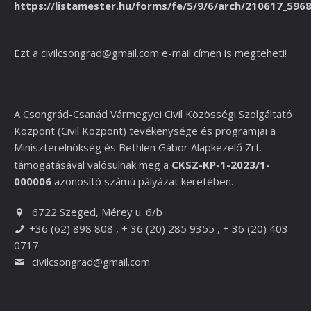
https://listamester.hu/forms/fe/5/9/6/arch/210617_596
Ezt a
civilcsongrad@gmail.com
e-mail címen is megteheti!
A Csongrád-Csanád Vármegyei Civil Közösségi Szolgáltató
Központ (Civil Központ) tevékenysége és programjai a
Miniszterelnökség és
Bethlen Gábor Alapkezelő Zrt.
támogatásával valósulnak meg a
CKSZ-KP-1-2023/1-
000006
azonosító számú pályázat keretében.
6722 Szeged, Mérey u. 6/b
+36 (62) 898 808 , + 36 (20) 285 9355 , + 36 (20) 403
0717
civilcsongrad@gmail.com