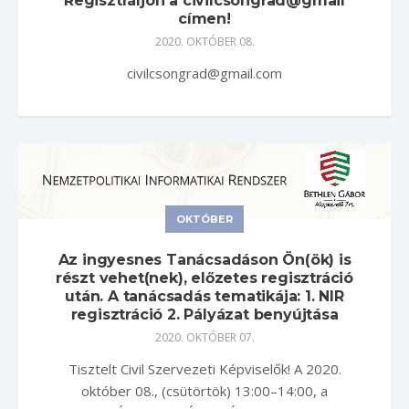
Regisztráljon a civilcsongrad@gmail
címen!
2020. OKTÓBER 08.
civilcsongrad@gmail.com
OKTÓBER
Az ingyesnes Tanácsadáson Ön(ök) is
részt vehet(nek), előzetes regisztráció
után. A tanácsadás tematikája: 1. NIR
regisztráció 2. Pályázat benyújtása
2020. OKTÓBER 07.
Tisztelt Civil Szervezeti Képviselők! A 2020.
október 08., (csütörtök) 13:00–14:00, a