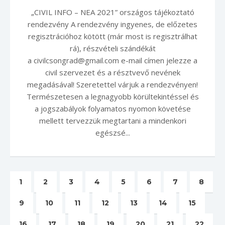
„CIVIL INFO – NEA 2021” országos tájékoztató
rendezvény A rendezvény ingyenes, de előzetes
regisztrációhoz kötött (már most is regisztrálhat
rá), részvételi szándékát
a civilcsongrad@gmail.com e-mail címen jelezze a
civil szervezet és a résztvevő nevének
megadásával! Szeretettel várjuk a rendezvényen!
Természetesen a legnagyobb körültekintéssel és
a jogszabályok folyamatos nyomon követése
mellett tervezzük megtartani a mindenkori
egészsé...
1
2
3
4
5
6
7
8
9
10
11
12
13
14
15
16
17
18
19
20
21
22