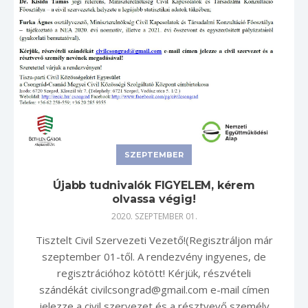
SZEPTEMBER
Újabb tudnivalók FIGYELEM, kérem
olvassa végig!
2020. SZEPTEMBER 01.
Tisztelt Civil Szervezeti Vezető!(Regisztráljon már
szeptember 01-től. A rendezvény ingyenes, de
regisztrációhoz kötött! Kérjük, részvételi
szándékát civilcsongrad@gmail.com e-mail címen
jelezze a civil szervezet és a résztvevő személy