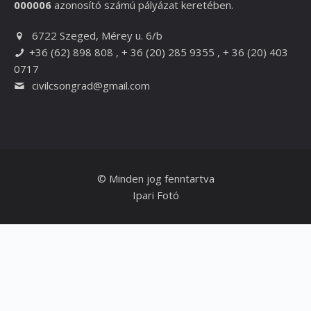
000006
azonosító számú pályázat keretében.
6722 Szeged, Mérey u. 6/b
+36 (62) 898 808 , + 36 (20) 285 9355 , + 36 (20) 403
0717
civilcsongrad@gmail.com
© Minden jog fenntartva
Ipari Fotó