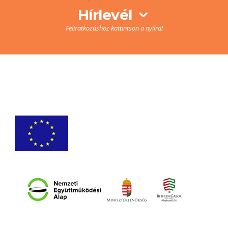
Hírlevél
Feliratkozáshoz kattintson a nyílra!