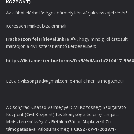
KÖZPONT)
Az alábbi elérhetőségek bármelyikén várjuk visszajelzését!
Keressen minket bizalommal!
Iratkozzon fel Hírlevelünkre
✍️
,
hogy mindig jól értesült
maradjon a civil szférát érintő kérdésekben:
https://listamester.hu/forms/fe/5/9/6/arch/210617_596
Ezt a
civilcsongrad@gmail.com
e-mail címen is megteheti!
A Csongrád-Csanád Vármegyei Civil Közösségi Szolgáltató
Központ (Civil Központ) tevékenysége és programjai a
Miniszterelnökség és
Bethlen Gábor Alapkezelő Zrt.
támogatásával valósulnak meg a
CKSZ-KP-1-2023/1-