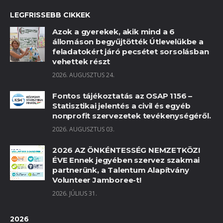
LEGFRISSEBB CIKKEK
Azok a gyerekek, akik mind a 6
állomáson begyűjtötték Útlevelükbe a
feladatokért járó pecsétet sorsolásban
vehettek részt
2026. AUGUSZTUS 24.
Fontos tájékoztatás az OSAP 1156 –
Statisztikai jelentés a civil és egyéb
nonprofit szervezetek tevékenységéről.
2026. AUGUSZTUS 03.
2026 AZ ÖNKÉNTESSÉG NEMZETKÖZI
ÉVE Ennek jegyében szervez szakmai
partnerünk, a Talentum Alapítvány
Volunteer Jamboree-t!
2026. JÚLIUS 31.
2026