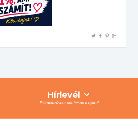
Hírlevél
Feliratkozáshoz kattintson a nyílra!